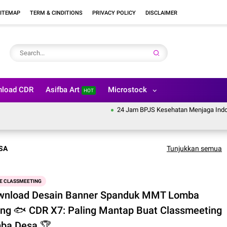
ITEMAP
TERM & CINDITIONS
PRIVACY POLICY
DISCLAIMER
load CDR
Asifba Art
Microstock
HOT
24 Jam BPJS Kesehatan Menjaga Indonesi
SA
Tunjukkan semua
E CLASSMEETING
wnload Desain Banner Spanduk MMT Lomba
ng 🐟 CDR X7: Paling Mantap Buat Classmeeting
ba Desa 🏆