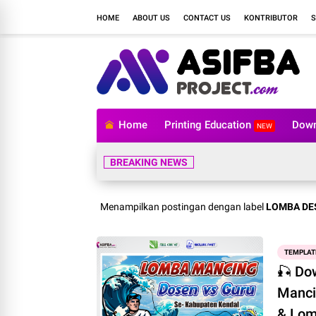
HOME
ABOUT US
CONTACT US
KONTRIBUTOR
S
Home
Printing Education
Down
NEW
BREAKING NEWS
Menampilkan postingan dengan label
LOMBA DE
TEMPLAT
🎣 Do
Manci
& Lom