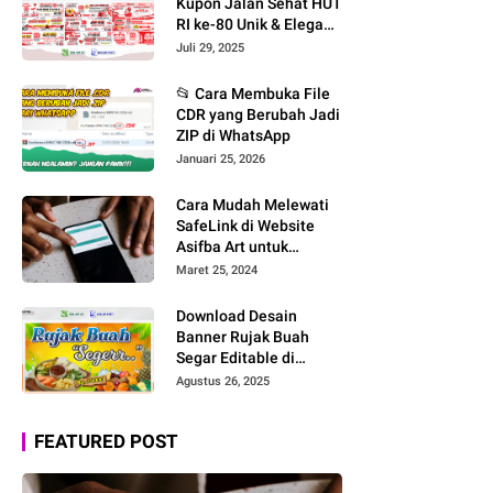
Kupon Jalan Sehat HUT
RI ke-80 Unik & Elegan
– Download File
Juli 29, 2025
CorelDRAW CDR X7
Editable!
📂 Cara Membuka File
CDR yang Berubah Jadi
ZIP di WhatsApp
Januari 25, 2026
Cara Mudah Melewati
SafeLink di Website
Asifba Art untuk
Mengunduh File Desain
Maret 25, 2024
Download Desain
Banner Rujak Buah
Segar Editable di
CorelDRAW: Nuansa
Agustus 26, 2025
Tropis yang Menggoda!
FEATURED POST