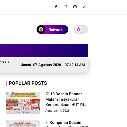
Network
a Tetap Sehat, Wajah Gotong Royong dari Kota Hingga Pelosok Desa
Masa
Jumat
,
07
Agustus
2026
|
07:42:15 AM
POPULAR POSTS
🎊 10 Desain Banner
Malam Tasyakuran
Kemerdekaan HUT RI
ke-80 – File CDR
Agustus 14, 2025
CorelDRAW Editable &
Gratis Font
✨ Kumpulan Desain