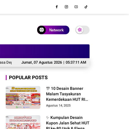
Network
Depan Koperasi dalam Mewujudkan Ekonomi Inklusif di Era Digital
Jumat
,
07
Agustus
2026
|
05:37:12 AM
🎣 Down
POPULAR POSTS
🎊 10 Desain Banner
Malam Tasyakuran
Kemerdekaan HUT RI
ke-80 – File CDR
Agustus 14, 2025
CorelDRAW Editable &
Gratis Font
✨ Kumpulan Desain
Kupon Jalan Sehat HUT
RI ke-80 Unik & Elegan