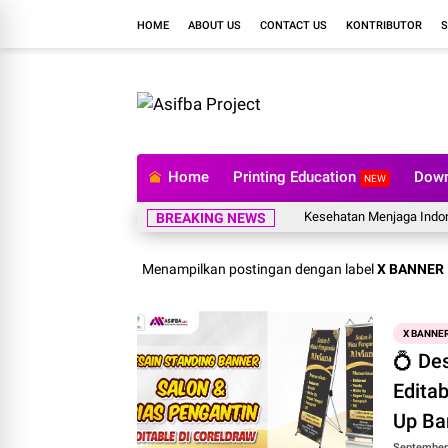
HOME
ABOUT US
CONTACT US
KONTRIBUTOR
S
Home
Printing Education
Down
NEW
24 Jam BPJS Kesehatan Menjaga Indonesia
BREAKING NEWS
Menampilkan postingan dengan label
X BANNER
X BANNE
💍 De
Editab
Up Ba
September 