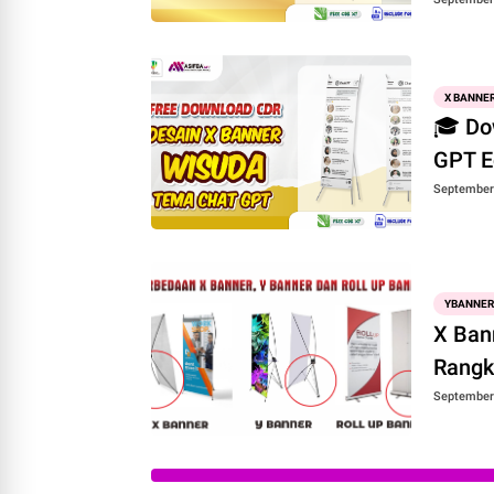
X BANNE
🎓 Do
GPT E
September 
YBANNER
X Ban
Rangk
September 