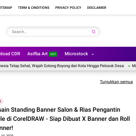
ITEMAP
TERM & CINDITIONS
PRIVACY POLICY
DISCLAIMER
load CDR
Asifba Art
Microstock
HOT
 Tetap Sehat, Wajah Gotong Royong dari Kota Hingga Pelosok Desa
Masa 
Tunjukkan semua
R
sain Standing Banner Salon & Rias Pengantin
le di CorelDRAW - Siap Dibuat X Banner dan Roll
nner!
10, 2025