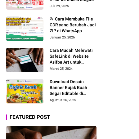
– Download File
Juli 29, 2025
CorelDRAW CDR X7
Editable!
📂 Cara Membuka File
CDR yang Berubah Jadi
ZIP di WhatsApp
Januari 25, 2026
Cara Mudah Melewati
SafeLink di Website
Asifba Art untuk
Mengunduh File Desain
Maret 25, 2024
Download Desain
Banner Rujak Buah
Segar Editable di
CorelDRAW: Nuansa
Agustus 26, 2025
Tropis yang Menggoda!
FEATURED POST