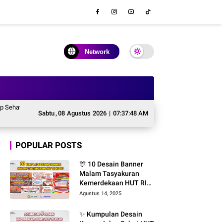
Network
ajah Gotong Royong dari Kota Hingga Pelosok Desa
Masa Depan Koperasi d
Sabtu
,
08
Agustus
2026
|
07:37:49 AM
POPULAR POSTS
🎊 10 Desain Banner
Malam Tasyakuran
Kemerdekaan HUT RI
ke-80 – File CDR
Agustus 14, 2025
CorelDRAW Editable &
Gratis Font
✨ Kumpulan Desain