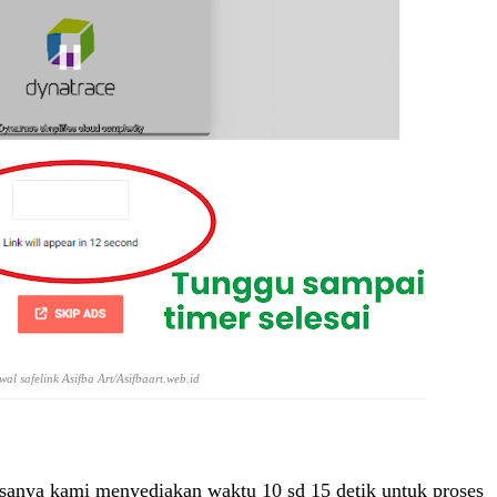
al safelink Asifba Art/Asifbaart.web.id
bisanya kami menyediakan waktu 10 sd 15 detik untuk proses