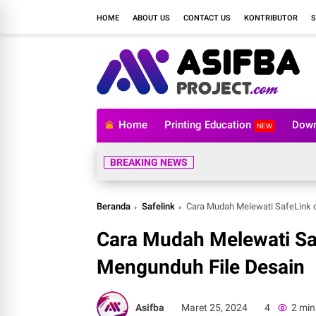
HOME
ABOUT US
CONTACT US
KONTRIBUTOR
S
Home
Printing Education
Down
NEW
BREAKING NEWS
Beranda
Safelink
Cara Mudah Melewati SafeLink d
Cara Mudah Melewati Saf
Mengunduh File Desain
Asifba
Maret 25, 2024
4
2 min