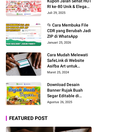
Kupon Jalan Sehat HUT
RI ke-80 Unik & Elegan
– Download File
Juli 29, 2025
CorelDRAW CDR X7
Editable!
📂 Cara Membuka File
CDR yang Berubah Jadi
ZIP di WhatsApp
Januari 25, 2026
Cara Mudah Melewati
SafeLink di Website
Asifba Art untuk
Mengunduh File Desain
Maret 25, 2024
Download Desain
Banner Rujak Buah
Segar Editable di
CorelDRAW: Nuansa
Agustus 26, 2025
Tropis yang Menggoda!
FEATURED POST