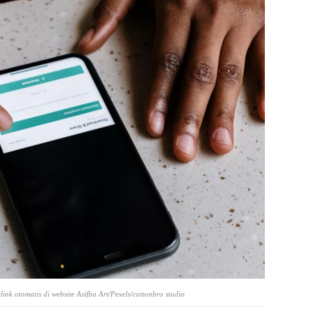
elink otomatis di website Asifba Art/Pexels/cottonbro studio