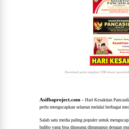
Download gratis template CDR desain spoanduk
Asifbaproject.com -
Hari Kesaktian Pancasil
perlu mengucapkan selamat melalui berbagai med
Salah satu media paling populer untuk menguca
baliho yang bisa dipasang dimanapun dengan mu