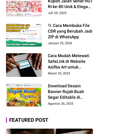
Kupon Jalan Sehat HUT
RI ke-80 Unik & Elegan
– Download File
Juli 29, 2025
CorelDRAW CDR X7
Editable!
📂 Cara Membuka File
CDR yang Berubah Jadi
ZIP di WhatsApp
Januari 25, 2026
Cara Mudah Melewati
SafeLink di Website
Asifba Art untuk
Mengunduh File Desain
Maret 25, 2024
Download Desain
Banner Rujak Buah
Segar Editable di
CorelDRAW: Nuansa
Agustus 26, 2025
Tropis yang Menggoda!
FEATURED POST