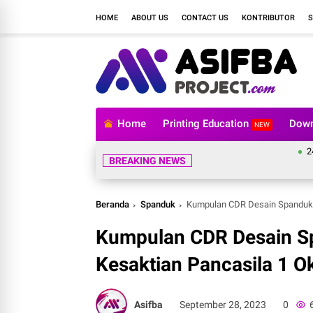
HOME
ABOUT US
CONTACT US
KONTRIBUTOR
S
Home
Printing Education
Down
NEW
24 Jam B
BREAKING NEWS
Beranda
Spanduk
Kumpulan CDR Desain Spanduk M
Kumpulan CDR Desain S
Kesaktian Pancasila 1 O
Asifba
September 28, 2023
0