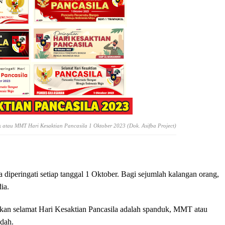
 atau MMT Hari Kesaktian Pancasila 1 Oktober 2023 (Dok. Asifba Project)
a diperingati setiap tanggal 1 Oktober. Bagi sejumlah kalangan orang,
ia.
pkan selamat Hari Kesaktian Pancasila adalah spanduk, MMT atau
dah.