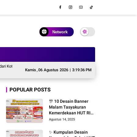
Network
a Hingga Pelosok Desa
Masa Depan Koperasi dalam Mewujudkan Ekonomi Ink
Kamis
,
06
Agustus
2026
|
3:19:37 PM
POPULAR POSTS
🎊 10 Desain Banner
Malam Tasyakuran
Kemerdekaan HUT RI
ke-80 – File CDR
Agustus 14, 2025
CorelDRAW Editable &
Gratis Font
✨ Kumpulan Desain